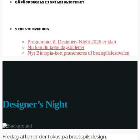
GÅ PÅ OPDAGELSE I SPILBIBLIOTEKET
SENESTE NYHEDER
Programmet til Designers Night 2026 er klart
Nu kan du købe dagsbilletter
Nyt Biotopia-kort præsenteres til brætspilsfestivalen
Designer’s Night
Fredag aften er der fokus på brætspilsdesign.