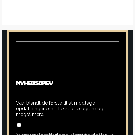
N
Y
H
E
D
S
B
R
E
V
Vær blandt de første til at modtage
opdateringer om billetsalg, program og
meget mere.
Jeg giver hermed samtykke til at Aarhus Brætspilsfestival må kontakte