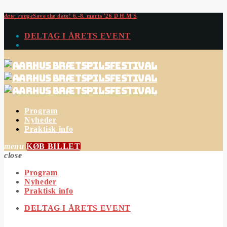
date_range
Save the date!
6.-8. marts '26
D
H
M
S
DELTAG I ÅRETS EVENT
Program
Nyheder
Praktisk info
menu
KØB BILLET
close
Program
Nyheder
Praktisk info
DELTAG I ÅRETS EVENT