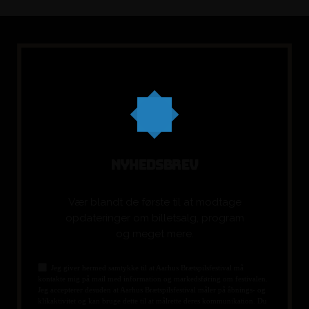
N
Y
H
E
D
S
B
R
E
V
Vær blandt de første til at modtage
opdateringer om billetsalg, program
og meget mere.
Jeg giver hermed samtykke til at Aarhus Brætspilsfestival må
kontakte mig på mail med information og markedsføring om festivalen.
Jeg accepterer desuden at Aarhus Brætspilsfestival måler på åbnings- og
klikaktivitet og kan bruge dette til at målrette deres kommunikation. Du