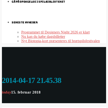
GÅ PÅ OPDAGELSE I SPILBIBLIOTEKET
SENESTE NYHEDER
Programmet til Designers Night 2026 er klart
Nu kan du købe dagsbilletter
Nyt Biotopia-kort præsenteres til brætspilsfestivalen
2014-04-17 21.45.38
today
15. februar 2018