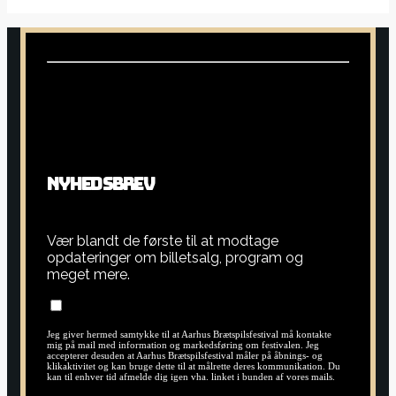
N
Y
H
E
D
S
B
R
E
V
Vær blandt de første til at modtage
opdateringer om billetsalg, program og
meget mere.
Jeg giver hermed samtykke til at Aarhus Brætspilsfestival må kontakte
mig på mail med information og markedsføring om festivalen. Jeg
accepterer desuden at Aarhus Brætspilsfestival måler på åbnings- og
klikaktivitet og kan bruge dette til at målrette deres kommunikation. Du
kan til enhver tid afmelde dig igen vha. linket i bunden af vores mails.