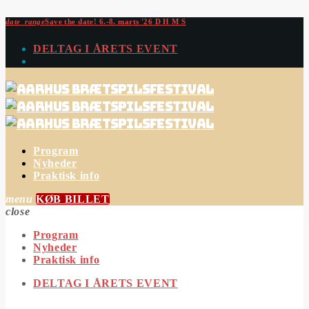
date_range
Save the date!
6.-8. marts '26
D
H
M
S
DELTAG I ÅRETS EVENT
Program
Nyheder
Praktisk info
menu
KØB BILLET
close
Program
Nyheder
Praktisk info
DELTAG I ÅRETS EVENT