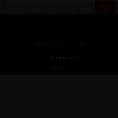
KØB
menu
BIL
LET
20180216_174745
17. februar 2018
today