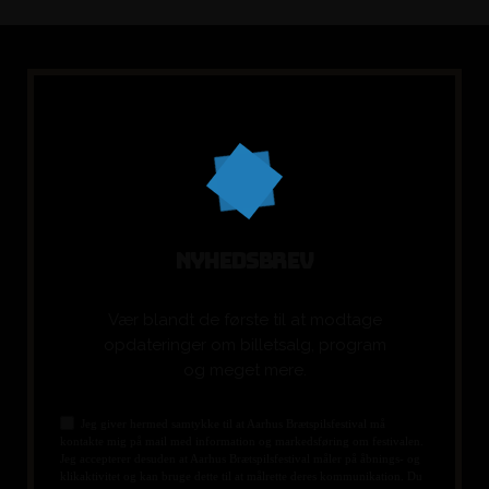
N
Y
H
E
D
S
B
R
E
V
Vær blandt de første til at modtage
opdateringer om billetsalg, program
og meget mere.
Jeg giver hermed samtykke til at Aarhus Brætspilsfestival må
kontakte mig på mail med information og markedsføring om festivalen.
Jeg accepterer desuden at Aarhus Brætspilsfestival måler på åbnings- og
klikaktivitet og kan bruge dette til at målrette deres kommunikation. Du