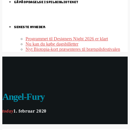
GÅ PÅ OPDAGELSE I SPILBIBLIOTEKET
SENESTE NYHEDER
Programmet til Designers Night 2026 er klart
Nu kan du købe dagsbilletter
Nyt Biotopia-kort præsenteres til brætspilsfestivalen
Angel-Fury
today
1. februar 2020