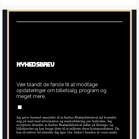
N
Y
H
E
D
S
B
R
E
V
Vær blandt de første til at modtage
opdateringer om billetsalg, program og
meget mere.
Jeg giver hermed samtykke til at Aarhus Brætspilsfestival må kontakte
mig på mail med information og markedsføring om festivalen. Jeg
accepterer desuden at Aarhus Brætspilsfestival måler på åbnings- og
klikaktivitet og kan bruge dette til at målrette deres kommunikation. Du
kan til enhver tid afmelde dig igen vha. linket i bunden af vores mails.