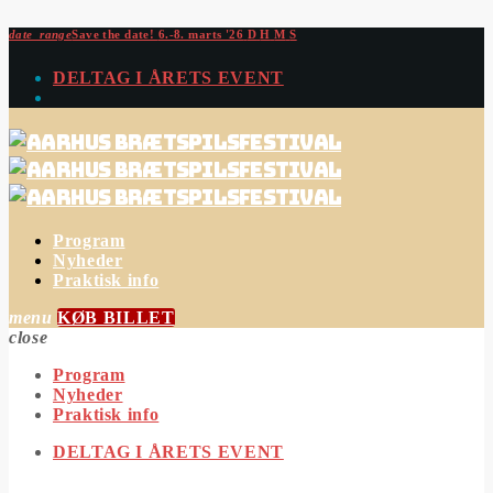
date_range
Save the date!
6.-8. marts '26
D
H
M
S
DELTAG I ÅRETS EVENT
Program
Nyheder
Praktisk info
menu
KØB BILLET
close
Program
Nyheder
Praktisk info
DELTAG I ÅRETS EVENT