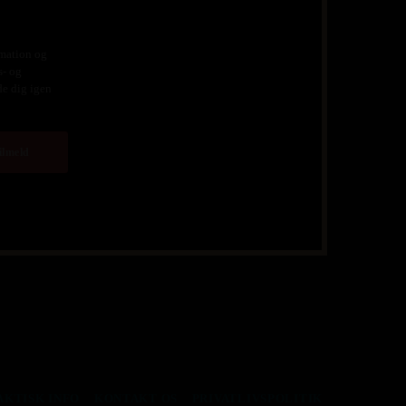
rmation og
s- og
de dig igen
AKTISK INFO
KONTAKT OS
PRIVATLIVSPOLITIK