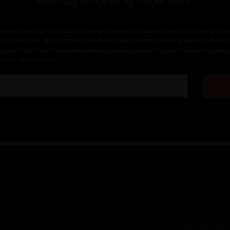
billetsalg, program og meget mere.
hermed samtykke til at Aarhus Brætspilsfestival må kontakte mig på mail med info
 om festivalen. Jeg accepterer desuden at Aarhus Brætspilsfestival måler på åbning
og kan bruge dette til at målrette deres kommunikation. Du kan til enhver tid afmel
bunden af vores mails.
FORSIDE
PR