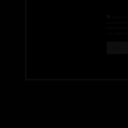
Jeg giver 
markedsføring
klikaktivitet 
vha. linket i 
Copyright 2025 Aarhus Brætspilsfestival