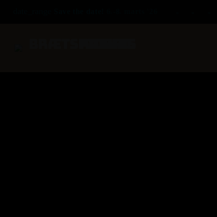
date_range
Save the date!
6.-8. marts '26
D
H
M