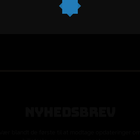
N
Y
H
E
D
S
B
R
E
V
Vær blandt de første til at modtage opdateringer o