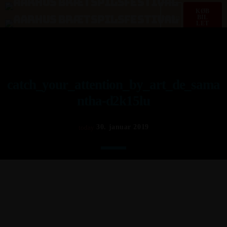
KØB
menu
BIL
LET
catch_your_attention_by_art_de_sama
ntha-d2k15lu
30. januar 2019
today