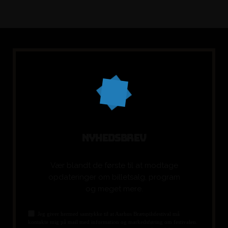
N
Y
H
E
D
S
B
R
E
V
Vær blandt de første til at modtage
opdateringer om billetsalg, program
og meget mere.
Jeg giver hermed samtykke til at Aarhus Brætspilsfestival må
kontakte mig på mail med information og markedsføring om festivalen.