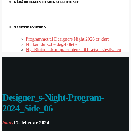
GÅ PÅ OPDAGELSE I SPILBIBLIOTEKET
SENESTE NYHEDER
Programmet til Designers Night 2026 er klart
Nu kan du købe dagsbilletter
Nyt Biotopia-kort præsenteres til brætspilsfestivalen
Designer_s-Night-Program-
2024_Side_06
today
17. februar 2024