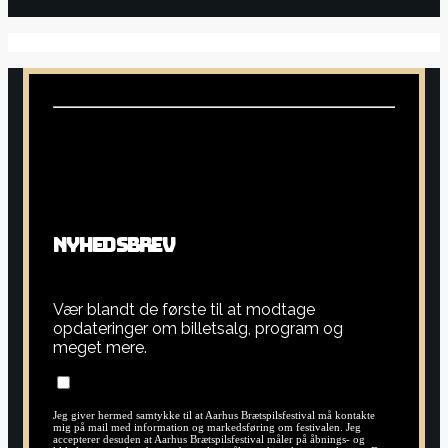
N
Y
H
E
D
S
B
R
E
V
Vær blandt de første til at modtage
opdateringer om billetsalg, program og
meget mere.
Jeg giver hermed samtykke til at Aarhus Brætspilsfestival må kontakte
mig på mail med information og markedsføring om festivalen. Jeg
accepterer desuden at Aarhus Brætspilsfestival måler på åbnings- og