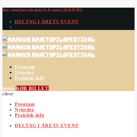
date_range
Save the date!
6.-8. marts '26
D
H
M
S
DELTAG I ÅRETS EVENT
Program
Nyheder
Praktisk info
menu
KØB BILLET
close
Program
Nyheder
Praktisk info
DELTAG I ÅRETS EVENT