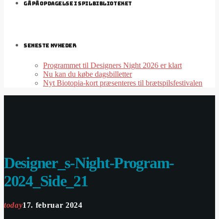
GÅ PÅ OPDAGELSE I SPILBIBLIOTEKET
SENESTE NYHEDER
Programmet til Designers Night 2026 er klart
Nu kan du købe dagsbilletter
Nyt Biotopia-kort præsenteres til brætspilsfestivalen
Designer_s-Night-Program-
2024_Side_21
today
17. februar 2024