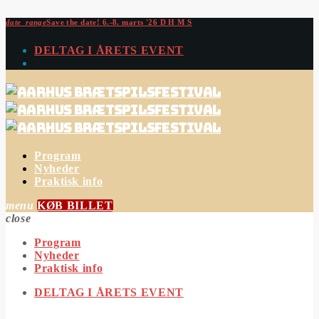
date_range
Save the date!
6.-8. marts '26
D
H
M
S
DELTAG I ÅRETS EVENT
Program
Nyheder
Praktisk info
menu
KØB BILLET
close
Program
Nyheder
Praktisk info
DELTAG I ÅRETS EVENT