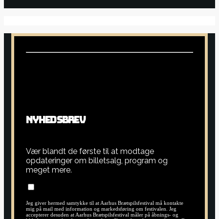
N
Y
H
E
D
S
B
R
E
V
Vær blandt de første til at modtage
opdateringer om billetsalg, program og
meget mere.
Jeg giver hermed samtykke til at Aarhus Brætspilsfestival må kontakte
mig på mail med information og markedsføring om festivalen. Jeg
accepterer desuden at Aarhus Brætspilsfestival måler på åbnings- og