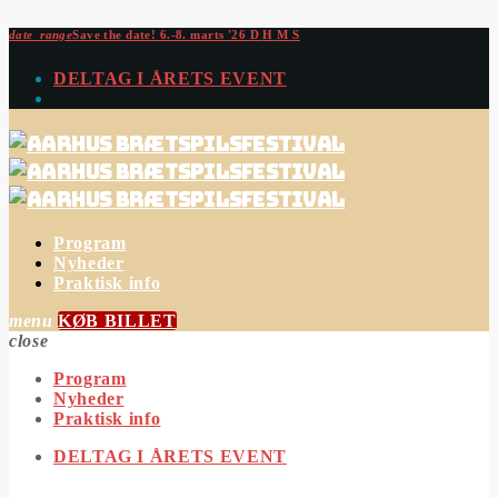
date_range
Save the date!
6.-8. marts '26
D
H
M
S
DELTAG I ÅRETS EVENT
Program
Nyheder
Praktisk info
menu
KØB BILLET
close
Program
Nyheder
Praktisk info
DELTAG I ÅRETS EVENT