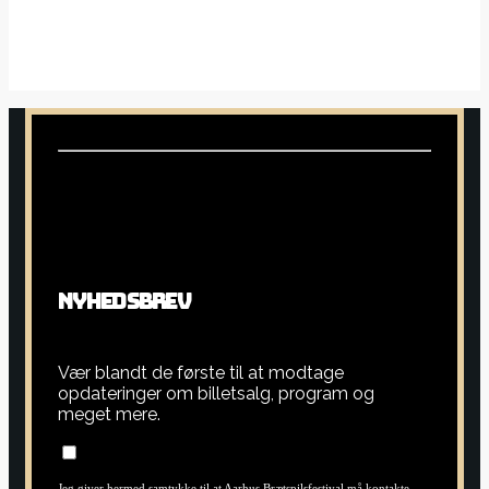
N
Y
H
E
D
S
B
R
E
V
Vær blandt de første til at modtage
opdateringer om billetsalg, program og
meget mere.
Jeg giver hermed samtykke til at Aarhus Brætspilsfestival må kontakte