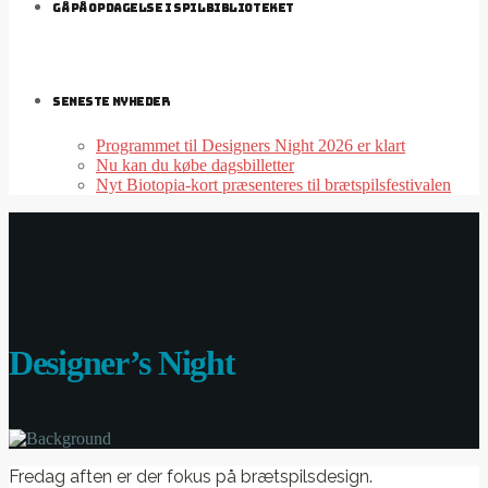
GÅ PÅ OPDAGELSE I SPILBIBLIOTEKET
SENESTE NYHEDER
Programmet til Designers Night 2026 er klart
Nu kan du købe dagsbilletter
Nyt Biotopia-kort præsenteres til brætspilsfestivalen
Designer’s Night
Fredag aften er der fokus på brætspilsdesign.