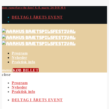
date_range
Save the date!
6.-8. marts '26
D
H
M
S
DELTAG I ÅRETS EVENT
Program
Nyheder
Praktisk info
menu
KØB BILLET
close
Program
Nyheder
Praktisk info
DELTAG I ÅRETS EVENT