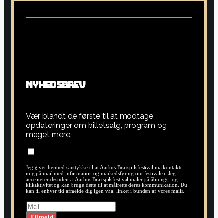
N
Y
H
E
D
S
B
R
E
V
Vær blandt de første til at modtage
opdateringer om billetsalg, program og
meget mere.
Jeg giver hermed samtykke til at Aarhus Brætspilsfestival må kontakte
mig på mail med information og markedsføring om festivalen. Jeg
accepterer desuden at Aarhus Brætspilsfestival måler på åbnings- og
klikaktivitet og kan bruge dette til at målrette deres kommunikation. Du
kan til enhver tid afmelde dig igen vha. linket i bunden af vores mails.