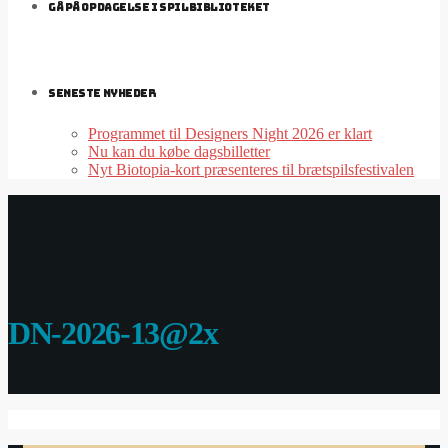
GÅ PÅ OPDAGELSE I SPILBIBLIOTEKET
SENESTE NYHEDER
Programmet til Designers Night 2026 er klart
Nu kan du købe dagsbilletter
Nyt Biotopia-kort præsenteres til brætspilsfestivalen
DN-2026-13@2x