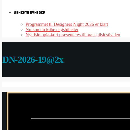
SENESTE NYHEDER
Programmet til Designers Night 2026 er klart
Nu kan du købe dagsbilletter
Nyt Biotopia-kort præsenteres til brætspilsfestivalen
DN-2026-19@2x