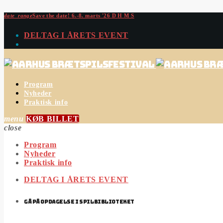
date_range
Save the date!
6.-8. marts '26
D
H
M
S
DELTAG I ÅRETS EVENT
Program
Nyheder
Praktisk info
menu
KØB BILLET
close
Program
Nyheder
Praktisk info
DELTAG I ÅRETS EVENT
GÅ PÅ OPDAGELSE I SPILBIBLIOTEKET