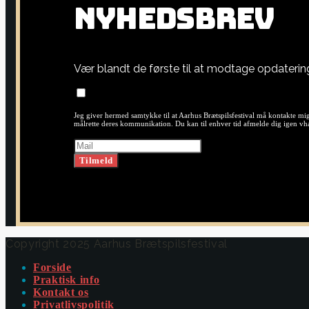
N
Y
H
E
D
S
B
R
E
V
Vær blandt de første til at modtage opdateri
Jeg giver hermed samtykke til at Aarhus Brætspilsfestival må kontakte mig
målrette deres kommunikation. Du kan til enhver tid afmelde dig igen vha.
Copyright 2025 Aarhus Brætspilsfestival
Forside
Praktisk info
Kontakt os
Privatlivspolitik