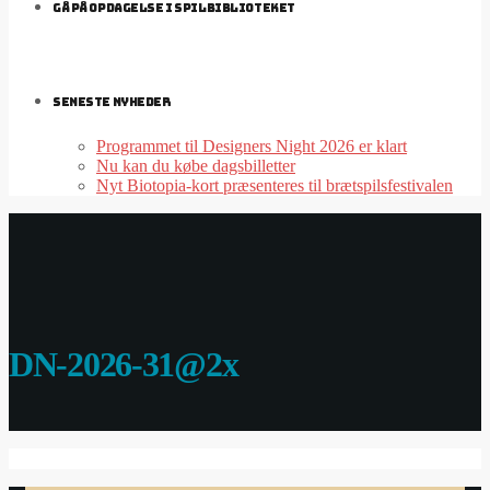
GÅ PÅ OPDAGELSE I SPILBIBLIOTEKET
SENESTE NYHEDER
Programmet til Designers Night 2026 er klart
Nu kan du købe dagsbilletter
Nyt Biotopia-kort præsenteres til brætspilsfestivalen
DN-2026-31@2x