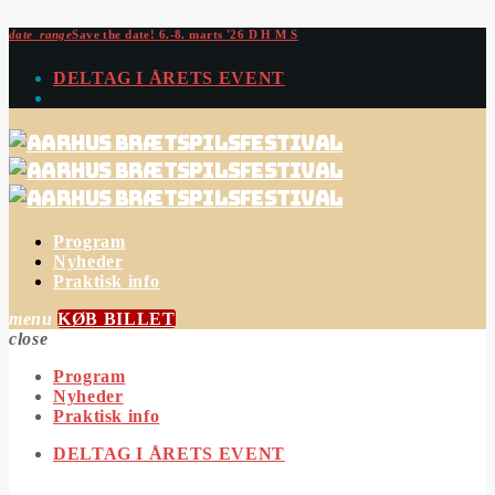
date_range
Save the date!
6.-8. marts '26
D
H
M
S
DELTAG I ÅRETS EVENT
Program
Nyheder
Praktisk info
menu
KØB BILLET
close
Program
Nyheder
Praktisk info
DELTAG I ÅRETS EVENT