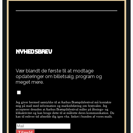
N
Y
H
E
D
S
B
R
E
V
Vær blandt de første til at modtage
opdateringer om billetsalg, program og
meget mere.
Jeg giver hermed samtykke til at Aarhus Brætspilsfestival må kontakte
mig på mail med information og markedsføring om festivalen. Jeg
accepterer desuden at Aarhus Brætspilsfestival måler på åbnings- og
klikaktivitet og kan bruge dette til at målrette deres kommunikation. Du
kan til enhver tid afmelde dig igen vha. linket i bunden af vores mails.