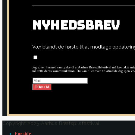
N
Y
H
E
D
S
B
R
E
V
Vær blandt de første til at modtage opdateri
Jeg giver hermed samtykke til at Aarhus Brætspilsfestival må kontakte mig
målrette deres kommunikation. Du kan til enhver tid afmelde dig igen vha.
Copyright 2025 Aarhus Brætspilsfestival
Forside