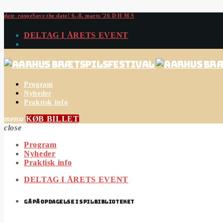
date_range
Save the date!
6.-8. marts '26
D
H
M
S
DELTAG I ÅRETS EVENT
Program
Nyheder
Praktisk info
menu
KØB BILLET
close
Program
Nyheder
Praktisk info
DELTAG I ÅRETS EVENT
GÅ PÅ OPDAGELSE I SPILBIBLIOTEKET