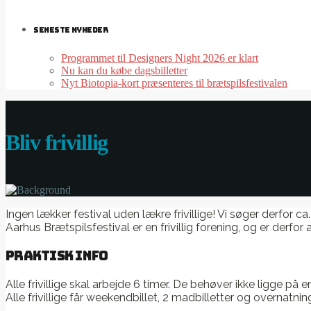
SENESTE NYHEDER
Programmet til Designers Night 2026 er klart
Nu kan du købe dagsbilletter
Nyt Biotopia-kort præsenteres til brætspilsfestivalen
Bliv frivillig
Ingen lækker festival uden lækre frivillige! Vi søger derfor 
Aarhus Brætspilsfestival er en frivillig forening, og er derfor a
Praktisk info
Alle frivillige skal arbejde 6 timer. De behøver ikke ligge på 
Alle frivillige får weekendbillet, 2 madbilletter og overnat