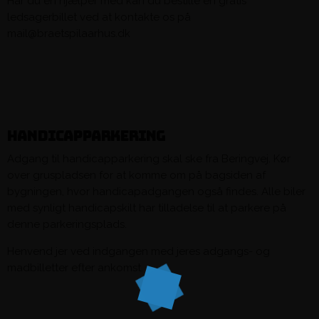
Har du en hjælper med kan du bestille en gratis
ledsagerbillet ved at kontakte os på
mail@braetspilaarhus.dk
Handicapparkering
Adgang til handicapparkering skal ske fra Beringvej. Kør
over gruspladsen for at komme om på bagsiden af
bygningen, hvor handicapadgangen også findes. Alle biler
med synligt handicapskilt har tilladelse til at parkere på
denne parkeringsplads.
Henvend jer ved indgangen med jeres adgangs- og
madbilletter efter ankomst.