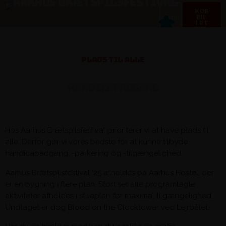
KØB
menu
BIL
LET
PLADS TIL ALLE
H
A
N
D
I
C
A
P
A
D
G
A
N
G
Hos Aarhus Brætspilsfestival prioriterer vi at have plads til
alle. Derfor gør vi vores bedste for at kunne tilbyde
handicapadgang, -parkering og -tilgængelighed.
Aarhus Brætspilsfestival ’25 afholdes på Aarhus Hostel, der
er en bygning i flere plan. Stort set alle programlagte
aktiviteter afholdes i stueplan for maximal tilgængelighed.
Undtaget er dog Blood on the Clocktower ved Lejrbålet.