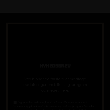
N
Y
H
E
D
S
B
R
E
V
Vær blandt de første til at modtage
opdateringer om billetsalg, program
og meget mere.
Jeg giver hermed samtykke til at Aarhus Brætspilsfestival må
kontakte mig på mail med information og markedsføring om festivalen.