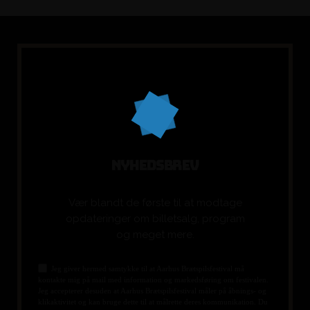
N
Y
H
E
D
S
B
R
E
V
Vær blandt de første til at modtage
opdateringer om billetsalg, program
og meget mere.
Jeg giver hermed samtykke til at Aarhus Brætspilsfestival må
kontakte mig på mail med information og markedsføring om festivalen.
Jeg accepterer desuden at Aarhus Brætspilsfestival måler på åbnings- og
klikaktivitet og kan bruge dette til at målrette deres kommunikation. Du