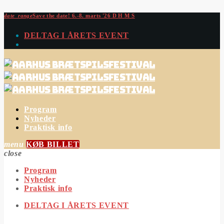
date_range
Save the date!
6.-8. marts '26
D
H
M
S
DELTAG I ÅRETS EVENT
Program
Nyheder
Praktisk info
menu
KØB BILLET
close
Program
Nyheder
Praktisk info
DELTAG I ÅRETS EVENT