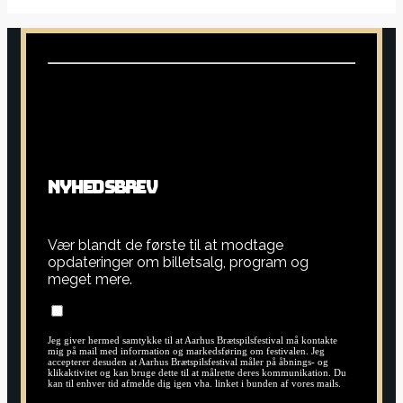
N
Y
H
E
D
S
B
R
E
V
Vær blandt de første til at modtage
opdateringer om billetsalg, program og
meget mere.
Jeg giver hermed samtykke til at Aarhus Brætspilsfestival må kontakte
mig på mail med information og markedsføring om festivalen. Jeg
accepterer desuden at Aarhus Brætspilsfestival måler på åbnings- og
klikaktivitet og kan bruge dette til at målrette deres kommunikation. Du
kan til enhver tid afmelde dig igen vha. linket i bunden af vores mails.