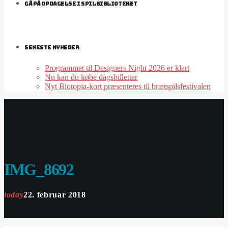
GÅ PÅ OPDAGELSE I SPILBIBLIOTEKET
SENESTE NYHEDER
Programmet til Designers Night 2026 er klart
Nu kan du købe dagsbilletter
Nyt Biotopia-kort præsenteres til brætspilsfestivalen
IMG_8692
today
22. februar 2018