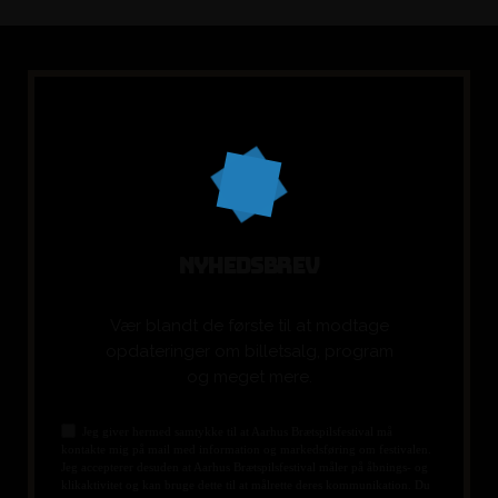
N
Y
H
E
D
S
B
R
E
V
Vær blandt de første til at modtage
opdateringer om billetsalg, program
og meget mere.
Jeg giver hermed samtykke til at Aarhus Brætspilsfestival må
kontakte mig på mail med information og markedsføring om festivalen.
Jeg accepterer desuden at Aarhus Brætspilsfestival måler på åbnings- og
klikaktivitet og kan bruge dette til at målrette deres kommunikation. Du