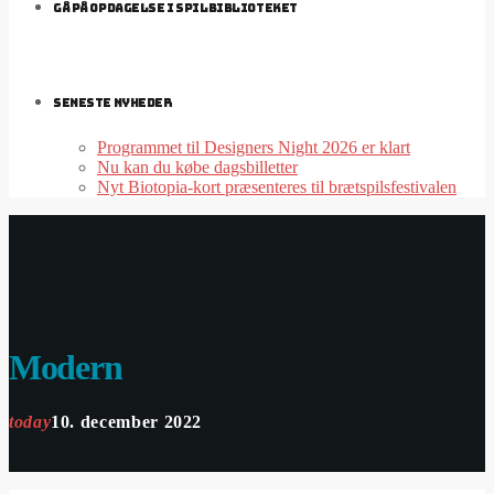
GÅ PÅ OPDAGELSE I SPILBIBLIOTEKET
SENESTE NYHEDER
Programmet til Designers Night 2026 er klart
Nu kan du købe dagsbilletter
Nyt Biotopia-kort præsenteres til brætspilsfestivalen
Modern
today
10. december 2022