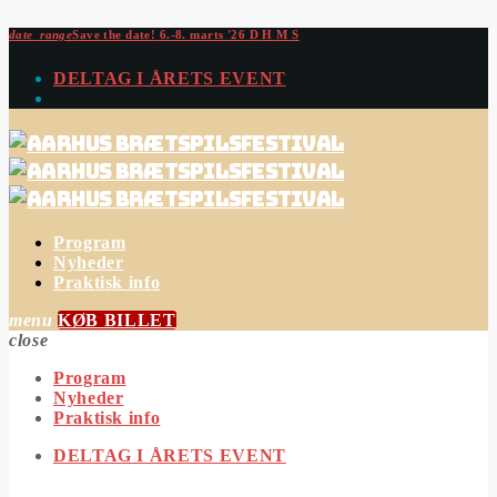
date_range
Save the date!
6.-8. marts '26
D
H
M
S
DELTAG I ÅRETS EVENT
Program
Nyheder
Praktisk info
menu
KØB BILLET
close
Program
Nyheder
Praktisk info
DELTAG I ÅRETS EVENT