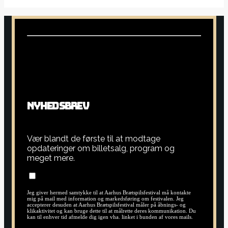
N
Y
H
E
D
S
B
R
E
V
Vær blandt de første til at modtage
opdateringer om billetsalg, program og
meget mere.
Jeg giver hermed samtykke til at Aarhus Brætspilsfestival må kontakte
mig på mail med information og markedsføring om festivalen. Jeg
accepterer desuden at Aarhus Brætspilsfestival måler på åbnings- og
klikaktivitet og kan bruge dette til at målrette deres kommunikation. Du
kan til enhver tid afmelde dig igen vha. linket i bunden af vores mails.