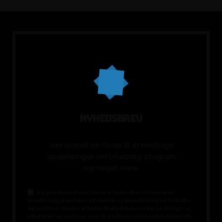
N
Y
H
E
D
S
B
R
E
V
Vær blandt de første til at modtage
opdateringer om billetsalg, program
og meget mere.
Jeg giver hermed samtykke til at Aarhus Brætspilsfestival må
kontakte mig på mail med information og markedsføring om festivalen.
Jeg accepterer desuden at Aarhus Brætspilsfestival måler på åbnings- og
klikaktivitet og kan bruge dette til at målrette deres kommunikation. Du