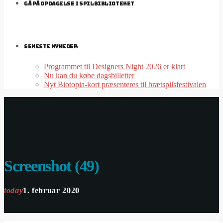
GÅ PÅ OPDAGELSE I SPILBIBLIOTEKET
SENESTE NYHEDER
Programmet til Designers Night 2026 er klart
Nu kan du købe dagsbilletter
Nyt Biotopia-kort præsenteres til brætspilsfestivalen
Screenshot (49)
today
1. februar 2020