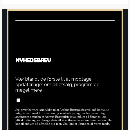
N
Y
H
E
D
S
B
R
E
V
Vær blandt de første til at modtage
opdateringer om billetsalg, program og
meget mere.
Jeg giver hermed samtykke til at Aarhus Brætspilsfestival må kontakte
mig på mail med information og markedsføring om festivalen. Jeg
accepterer desuden at Aarhus Brætspilsfestival måler på åbnings- og
klikaktivitet og kan bruge dette til at målrette deres kommunikation. Du
kan til enhver tid afmelde dig igen vha. linket i bunden af vores mails.