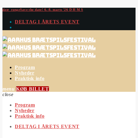
date_range
Save the date!
6.-8. marts '26
D
H
M
S
DELTAG I ÅRETS EVENT
Program
Nyheder
Praktisk info
menu
KØB BILLET
close
Program
Nyheder
Praktisk info
DELTAG I ÅRETS EVENT