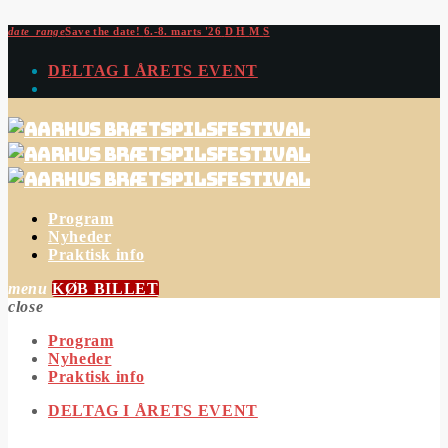
date_range
Save the date!
6.-8. marts '26
D
H
M
S
DELTAG I ÅRETS EVENT
Program
Nyheder
Praktisk info
menu
KØB BILLET
close
Program
Nyheder
Praktisk info
DELTAG I ÅRETS EVENT