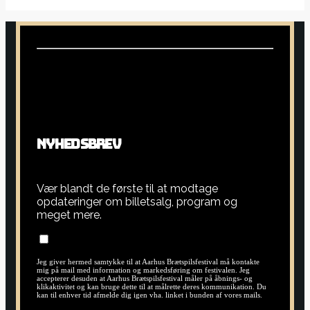
N
Y
H
E
D
S
B
R
E
V
Vær blandt de første til at modtage
opdateringer om billetsalg, program og
meget mere.
Jeg giver hermed samtykke til at Aarhus Brætspilsfestival må kontakte
mig på mail med information og markedsføring om festivalen. Jeg
accepterer desuden at Aarhus Brætspilsfestival måler på åbnings- og
klikaktivitet og kan bruge dette til at målrette deres kommunikation. Du
kan til enhver tid afmelde dig igen vha. linket i bunden af vores mails.