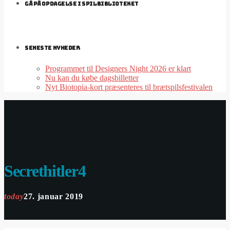
GÅ PÅ OPDAGELSE I SPILBIBLIOTEKET
SENESTE NYHEDER
Programmet til Designers Night 2026 er klart
Nu kan du købe dagsbilletter
Nyt Biotopia-kort præsenteres til brætspilsfestivalen
Secrethitler4
today
27. januar 2019