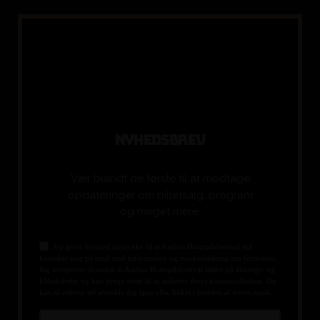
N
Y
H
E
D
S
B
R
E
V
Vær blandt de første til at modtage
opdateringer om billetsalg, program
og meget mere.
Jeg giver hermed samtykke til at Aarhus Brætspilsfestival må
kontakte mig på mail med information og markedsføring om festivalen.
Jeg accepterer desuden at Aarhus Brætspilsfestival måler på åbnings- og
klikaktivitet og kan bruge dette til at målrette deres kommunikation. Du
kan til enhver tid afmelde dig igen vha. linket i bunden af vores mails.