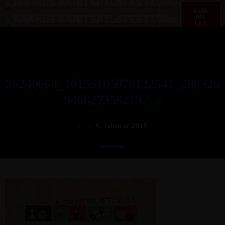
KØB
menu
BIL
LET
26240668_10155105078122541_288326
9468273582182_o
6. februar 2018
today