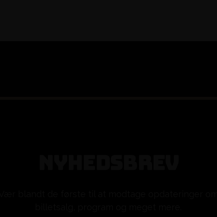
N
Y
H
E
D
S
B
R
E
V
Vær blandt de første til at modtage opdateringer o
billetsalg, program og meget mere.