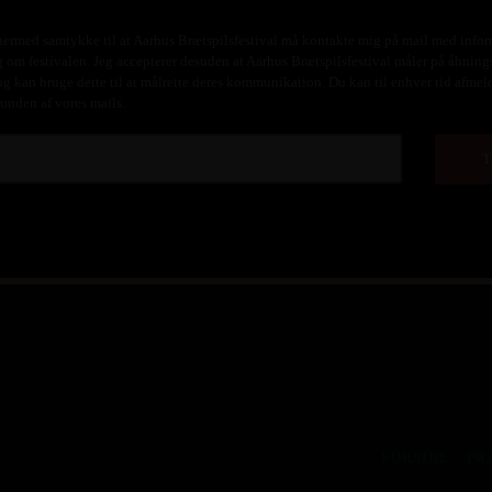
hermed samtykke til at Aarhus Brætspilsfestival må kontakte mig på mail med info
 om festivalen. Jeg accepterer desuden at Aarhus Brætspilsfestival måler på åbning
og kan bruge dette til at målrette deres kommunikation. Du kan til enhver tid afmel
bunden af vores mails.
FORSIDE
PR