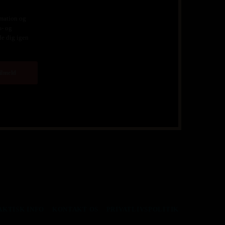
rmation og
s- og
de dig igen
AKTISK INFO
KONTAKT OS
PRIVATLIVSPOLITIK