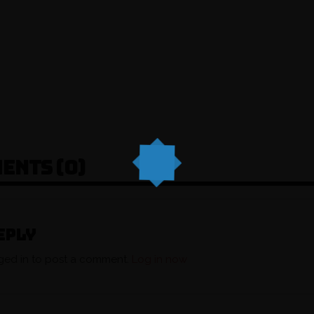
ENTS (0)
eply
ged in to post a comment.
Log in now