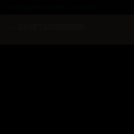
date_range
Save the date!
6.-8. marts '26
D
H
M