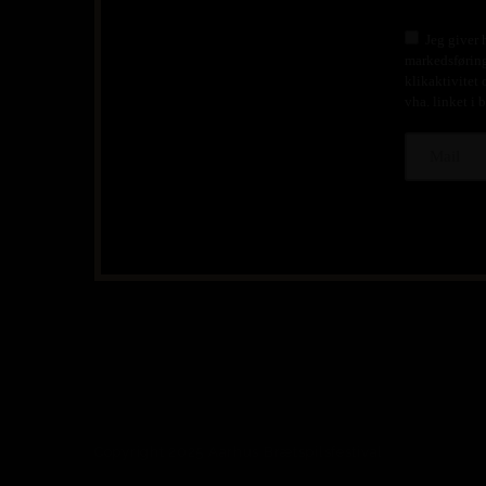
Jeg giver 
markedsføring
klikaktivitet 
vha. linket i 
Copyright 2025 Aarhus Brætspilsfestival