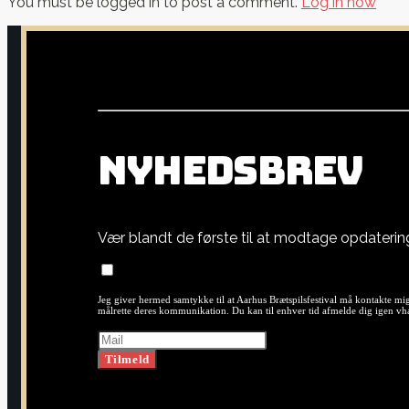
You must be logged in to post a comment.
Log in now
N
Y
H
E
D
S
B
R
E
V
Vær blandt de første til at modtage opdateri
Jeg giver hermed samtykke til at Aarhus Brætspilsfestival må kontakte mig
målrette deres kommunikation. Du kan til enhver tid afmelde dig igen vha.