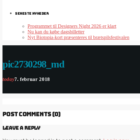
SENESTE NYHEDER
Programmet til Designers Night 2026 er klart
Nu kan du købe dagsbilletter
Nyt Biotopia-kort præsenteres til brætspilsfestivalen
pic2730298_md
today
7. februar 2018
POST COMMENTS (0)
Leave a reply