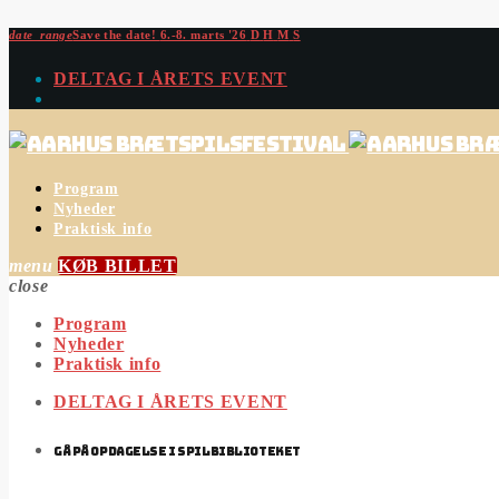
date_range
Save the date!
6.-8. marts '26
D
H
M
S
DELTAG I ÅRETS EVENT
Program
Nyheder
Praktisk info
menu
KØB BILLET
close
Program
Nyheder
Praktisk info
DELTAG I ÅRETS EVENT
GÅ PÅ OPDAGELSE I SPILBIBLIOTEKET